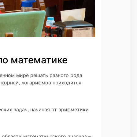
 по математике
менном мире решать разного рода
 корней, логарифмов приходится
еских задач, начиная от арифметики
 области математического анализа –