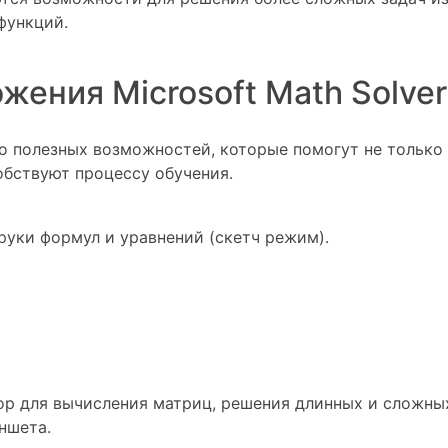
функций.
ения Microsoft Math Solver
о полезных возможностей, которые помогут не только
обствуют процессу обучения.
руки формул и уравнений (скетч режим).
ор для вычисления матриц, решения длинных и сложны
ншета.