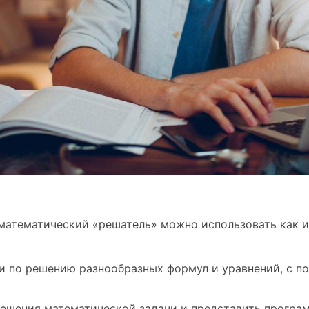
математический «решатель» можно использовать как и
и по решению разнообразных формул и уравнений, с 
ешения математической задачи и представить програм