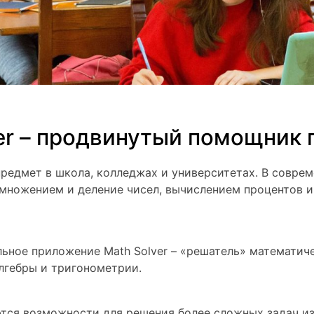
ver – продвинутый помощник
редмет в школа, колледжах и университетах. В совре
умножением и деление чисел, вычислением процентов и
льное приложение Math Solver – «решатель» математич
лгебры и тригонометрии.
тся возможности для решения более сложных задач из